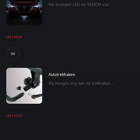
We brengen LED en XENON van...
LEES MEER
04
Autotrekhaken
Wij hangen erg aan de trekhaken...
LEES MEER