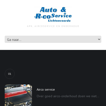
APK, AIRCOSERVICE EN ONDERHOUD
01
Airco service
Over goed airco-onderhoud doen we niet...