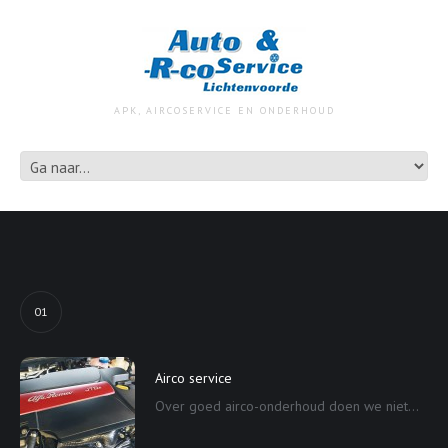
APK, AIRCOSERVICE EN ONDERHOUD
01
Airco service
Over goed airco-onderhoud doen we niet...