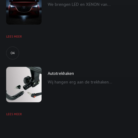
We brengen LED en XENON van...
LEES MEER
04
Autotrekhaken
Wij hangen erg aan de trekhaken...
LEES MEER