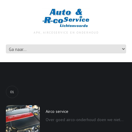
APK, AIRCOSERVICE EN ONDERHOUD
01
Airco service
Over goed airco-onderhoud doen we niet...