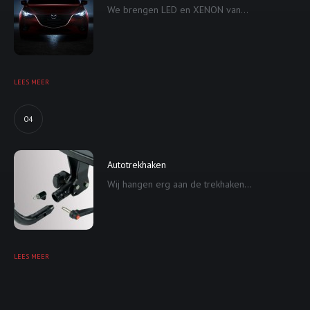
We brengen LED en XENON van...
LEES MEER
04
Autotrekhaken
Wij hangen erg aan de trekhaken...
LEES MEER