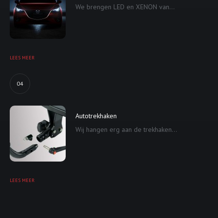
We brengen LED en XENON van...
LEES MEER
04
Autotrekhaken
Wij hangen erg aan de trekhaken...
LEES MEER