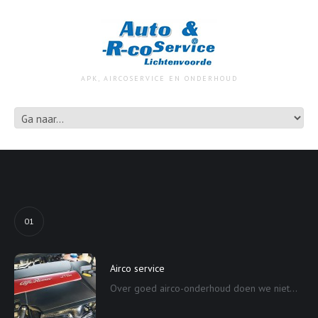
APK, AIRCOSERVICE EN ONDERHOUD
01
Airco service
Over goed airco-onderhoud doen we niet...