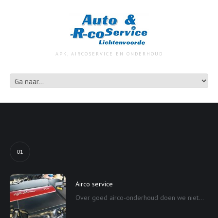
APK, AIRCOSERVICE EN ONDERHOUD
01
Airco service
Over goed airco-onderhoud doen we niet...