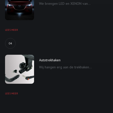
We brengen LED en XENON van...
LEES MEER
04
Autotrekhaken
Wij hangen erg aan de trekhaken...
LEES MEER