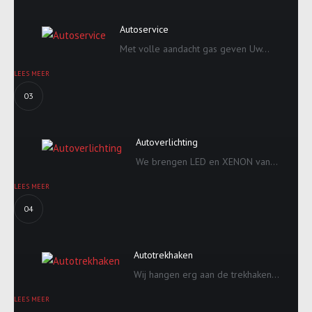
Autoservice
Met volle aandacht gas geven Uw...
LEES MEER
03
Autoverlichting
We brengen LED en XENON van...
LEES MEER
04
Autotrekhaken
Wij hangen erg aan de trekhaken...
LEES MEER