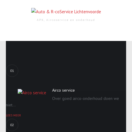
APK, Aircoservice en onderhoud
01
Airco service
Over goed airco-onderhoud doen we
niet...
LEES MEER
02