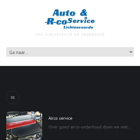
APK, AIRCOSERVICE EN ONDERHOUD
01
Airco service
Over goed airco-onderhoud doen we niet...