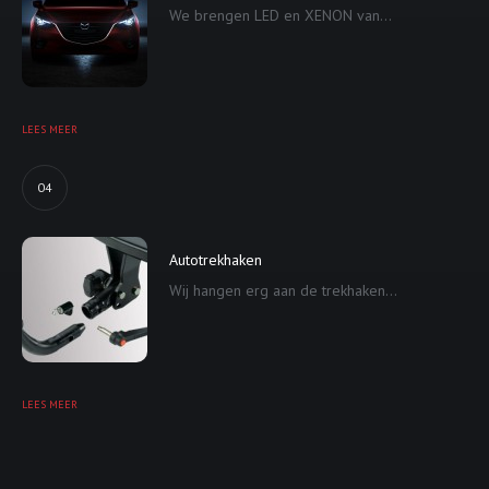
We brengen LED en XENON van...
LEES MEER
04
Autotrekhaken
Wij hangen erg aan de trekhaken...
LEES MEER