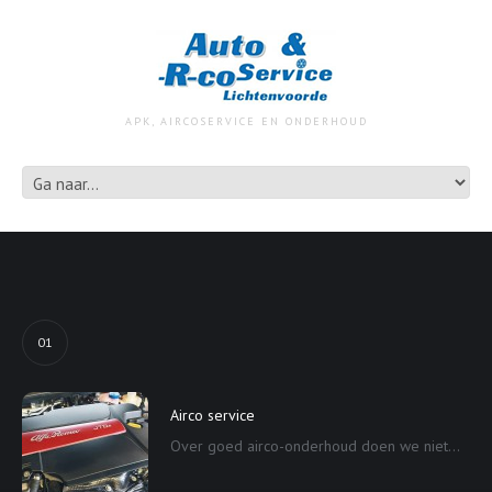
APK, AIRCOSERVICE EN ONDERHOUD
01
Airco service
Over goed airco-onderhoud doen we niet...