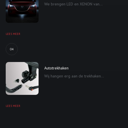
We brengen LED en XENON van...
LEES MEER
04
Autotrekhaken
Wij hangen erg aan de trekhaken...
LEES MEER