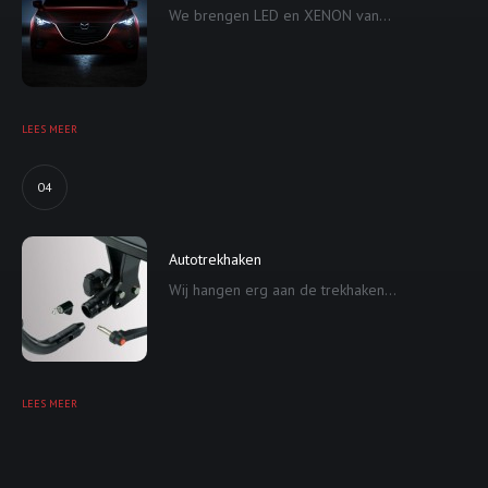
We brengen LED en XENON van...
LEES MEER
04
Autotrekhaken
Wij hangen erg aan de trekhaken...
LEES MEER