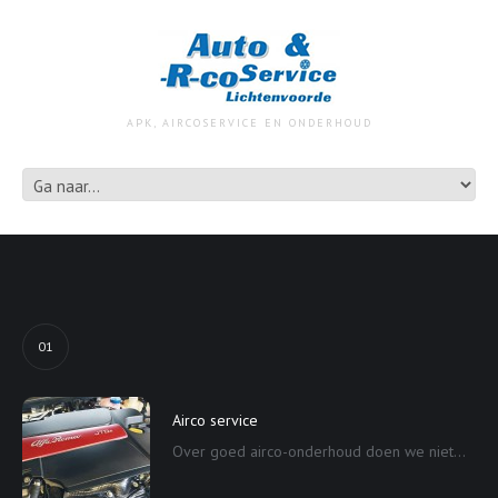
APK, AIRCOSERVICE EN ONDERHOUD
01
Airco service
Over goed airco-onderhoud doen we niet...