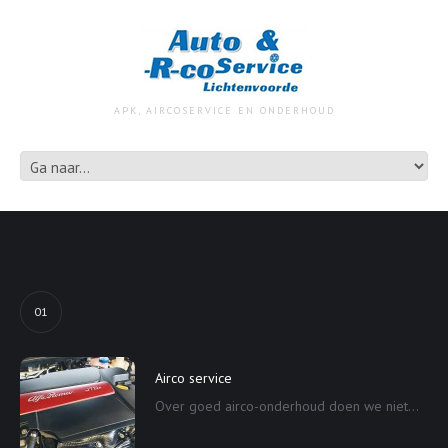
APK, AIRCOSERVICE EN ONDERHOUD
01
Airco service
Over goed airco-onderhoud doen we niet...