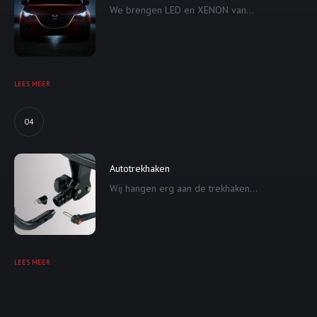
We brengen LED en XENON van...
LEES MEER
04
Autotrekhaken
Wij hangen erg aan de trekhaken...
LEES MEER