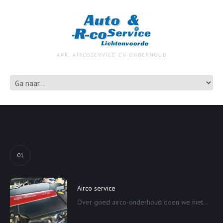
APK, AIRCOSERVICE EN ONDERHOUD
01
Airco service
Over goed airco-onderhoud doen we niet...