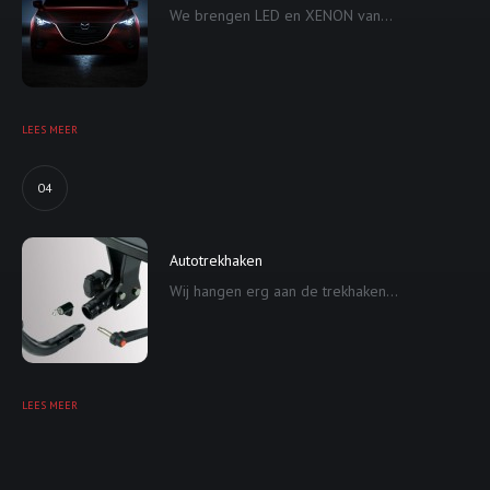
We brengen LED en XENON van...
LEES MEER
04
Autotrekhaken
Wij hangen erg aan de trekhaken...
LEES MEER