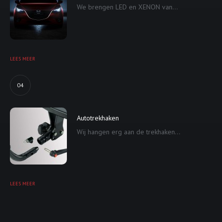
We brengen LED en XENON van...
LEES MEER
04
Autotrekhaken
Wij hangen erg aan de trekhaken...
LEES MEER