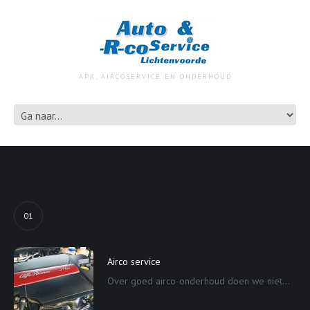
APK, AIRCOSERVICE EN ONDERHOUD
01
Airco service
Over goed airco-onderhoud doen we niet...