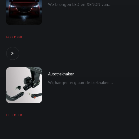
We brengen LED en XENON van...
LEES MEER
04
Autotrekhaken
Wij hangen erg aan de trekhaken...
LEES MEER