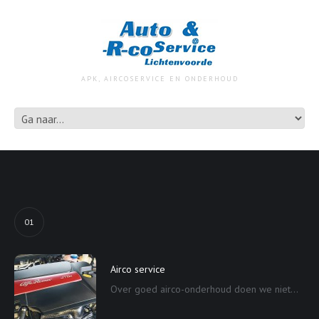
APK, AIRCOSERVICE EN ONDERHOUD
01
Airco service
Over goed airco-onderhoud doen we niet...