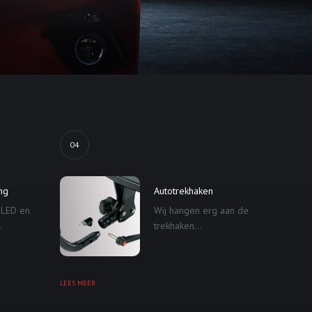
04
ing
Autotrekhaken
 LED en
Wij hangen erg aan de
.
trekhaken...
LEES MEER