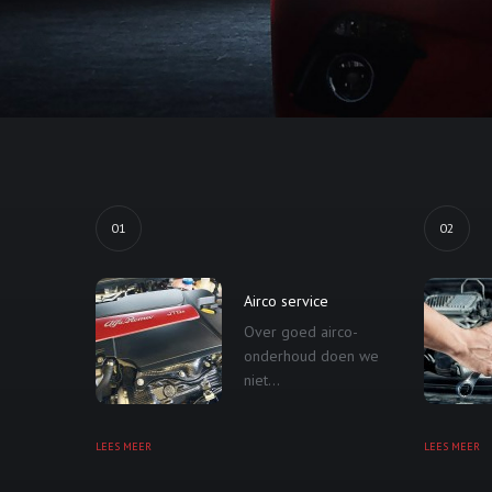
01
02
Airco service
Over goed airco-
onderhoud doen we
niet...
LEES MEER
LEES MEER