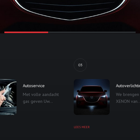
03
Autoservice
Autoverlicht
Met volle aandacht
We brengen
gas geven Uw...
XENON van..
LEES MEER