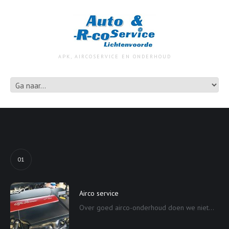
APK, AIRCOSERVICE EN ONDERHOUD
01
Airco service
Over goed airco-onderhoud doen we niet...