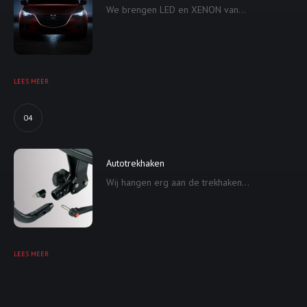
We brengen LED en XENON van...
LEES MEER
04
Autotrekhaken
Wij hangen erg aan de trekhaken...
LEES MEER