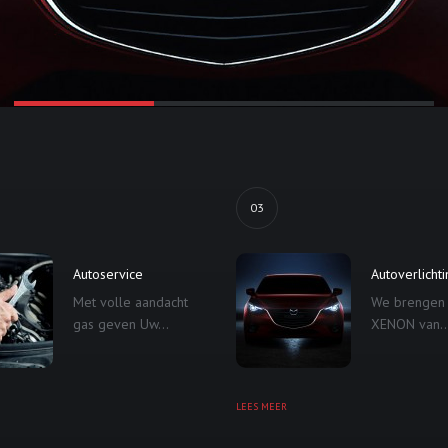
03
Autoservice
Autoverlicht
Met volle aandacht
We brengen
gas geven Uw...
XENON van..
LEES MEER