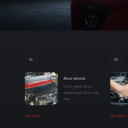
01
02
Airco service
Over goed airco-
onderhoud doen we
niet...
LEES MEER
LEES MEER