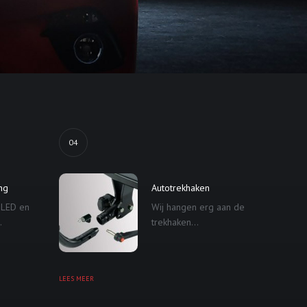
04
ing
Autotrekhaken
 LED en
Wij hangen erg aan de
.
trekhaken...
LEES MEER