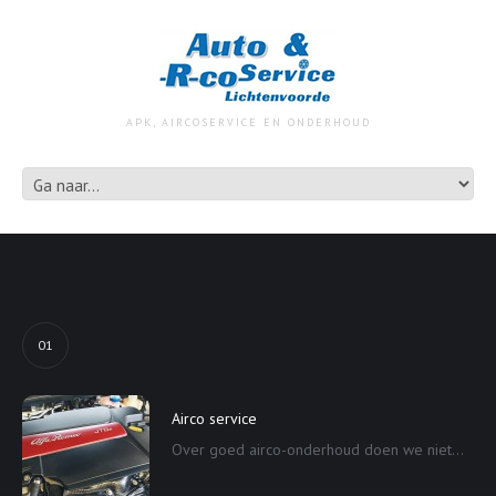
APK, AIRCOSERVICE EN ONDERHOUD
01
Airco service
Over goed airco-onderhoud doen we niet...