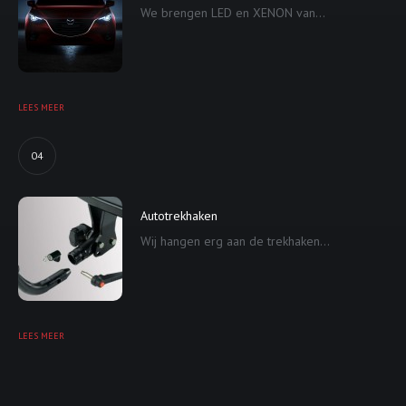
We brengen LED en XENON van...
LEES MEER
04
Autotrekhaken
Wij hangen erg aan de trekhaken...
LEES MEER