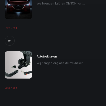
We brengen LED en XENON van...
LEES MEER
04
Autotrekhaken
Wij hangen erg aan de trekhaken...
LEES MEER