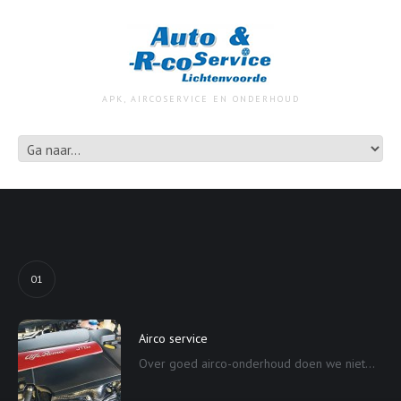
APK, AIRCOSERVICE EN ONDERHOUD
01
Airco service
Over goed airco-onderhoud doen we niet...