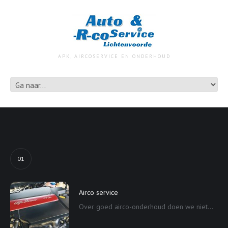
APK, AIRCOSERVICE EN ONDERHOUD
01
Airco service
Over goed airco-onderhoud doen we niet...