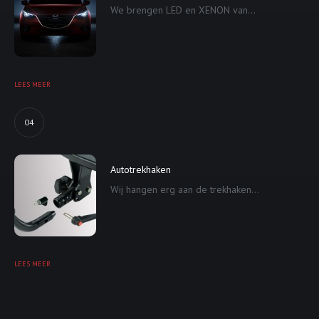
We brengen LED en XENON van...
LEES MEER
04
Autotrekhaken
Wij hangen erg aan de trekhaken...
LEES MEER