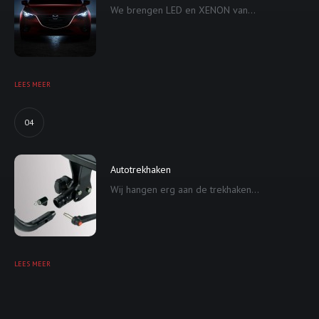
We brengen LED en XENON van...
LEES MEER
04
Autotrekhaken
Wij hangen erg aan de trekhaken...
LEES MEER