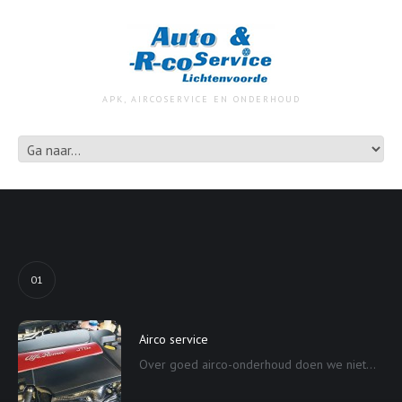
APK, AIRCOSERVICE EN ONDERHOUD
01
Airco service
Over goed airco-onderhoud doen we niet...