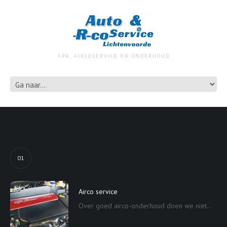
APK, AIRCOSERVICE EN ONDERHOUD
01
Airco service
Over goed airco-onderhoud doen we niet...