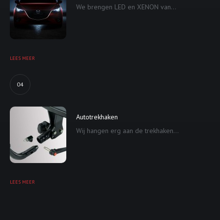
We brengen LED en XENON van...
LEES MEER
04
Autotrekhaken
Wij hangen erg aan de trekhaken...
LEES MEER