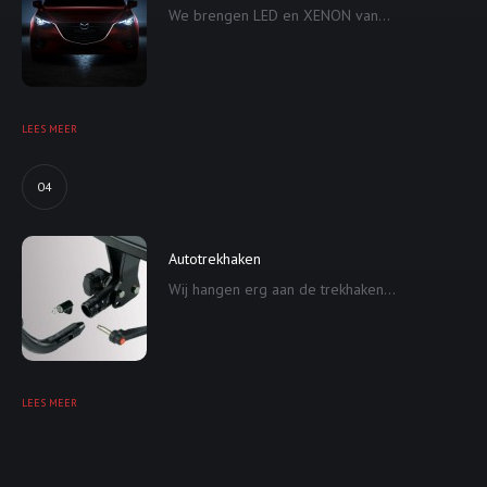
We brengen LED en XENON van...
LEES MEER
04
Autotrekhaken
Wij hangen erg aan de trekhaken...
LEES MEER