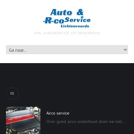
APK, AIRCOSERVICE EN ONDERHOUD
01
Airco service
Over goed airco-onderhoud doen we niet...