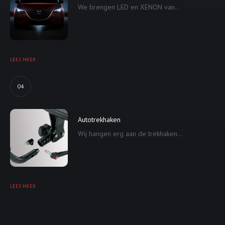
We brengen LED en XENON van...
LEES MEER
04
Autotrekhaken
Wij hangen erg aan de trekhaken...
LEES MEER