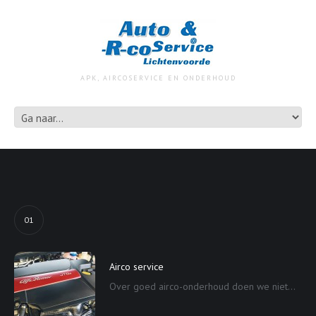
APK, AIRCOSERVICE EN ONDERHOUD
01
Airco service
Over goed airco-onderhoud doen we niet...