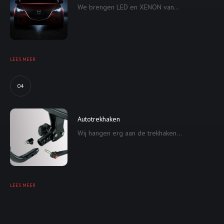
We brengen LED en XENON van...
LEES MEER
04
Autotrekhaken
Wij hangen erg aan de trekhaken...
LEES MEER