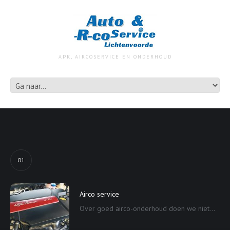
APK, AIRCOSERVICE EN ONDERHOUD
01
Airco service
Over goed airco-onderhoud doen we niet...