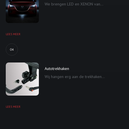
We brengen LED en XENON van...
LEES MEER
04
Autotrekhaken
Wij hangen erg aan de trekhaken...
LEES MEER