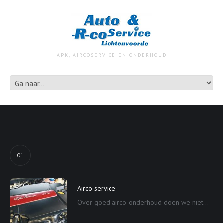
APK, AIRCOSERVICE EN ONDERHOUD
01
Airco service
Over goed airco-onderhoud doen we niet...