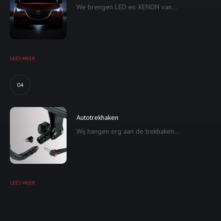
We brengen LED en XENON van...
LEES MEER
04
Autotrekhaken
Wij hangen erg aan de trekhaken...
LEES MEER