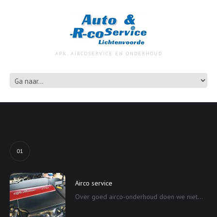
APK, AIRCOSERVICE EN ONDERHOUD
01
Airco service
Over goed airco-onderhoud doen we niet...