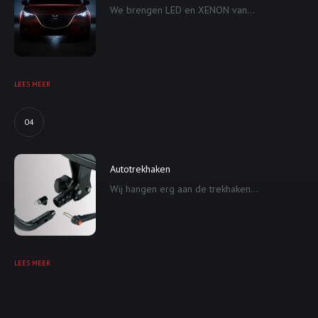
We brengen LED en XENON van...
LEES MEER
04
Autotrekhaken
Wij hangen erg aan de trekhaken...
LEES MEER