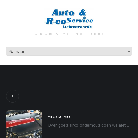
APK, AIRCOSERVICE EN ONDERHOUD
01
Airco service
Over goed airco-onderhoud doen we niet...