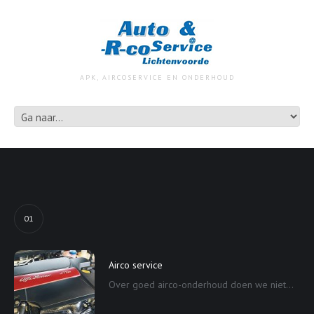
APK, AIRCOSERVICE EN ONDERHOUD
01
Airco service
Over goed airco-onderhoud doen we niet...