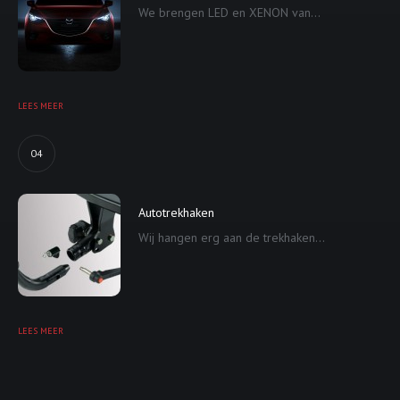
We brengen LED en XENON van...
LEES MEER
04
Autotrekhaken
Wij hangen erg aan de trekhaken...
LEES MEER