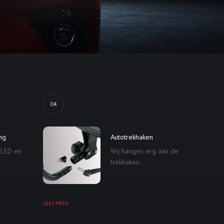
04
ing
Autotrekhaken
 LED en
Wij hangen erg aan de
.
trekhaken...
LEES MEER