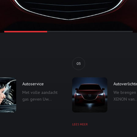
03
Autoservice
Autoverlicht
Met volle aandacht
We brengen
gas geven Uw...
XENON van..
LEES MEER