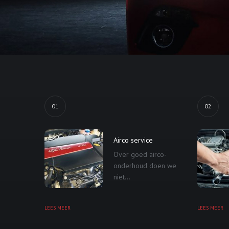
01
02
Airco service
Over goed airco-
onderhoud doen we
niet...
LEES MEER
LEES MEER