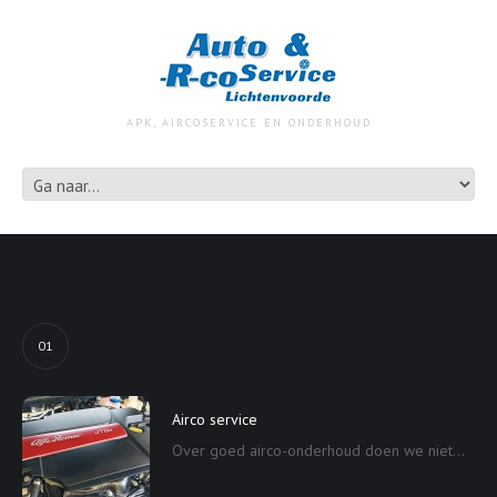
APK, AIRCOSERVICE EN ONDERHOUD
01
Airco service
Over goed airco-onderhoud doen we niet...