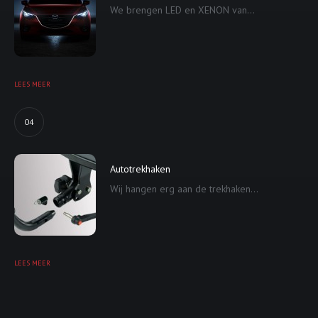
We brengen LED en XENON van...
LEES MEER
04
Autotrekhaken
Wij hangen erg aan de trekhaken...
LEES MEER