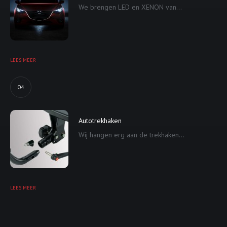
We brengen LED en XENON van...
LEES MEER
04
Autotrekhaken
Wij hangen erg aan de trekhaken...
LEES MEER