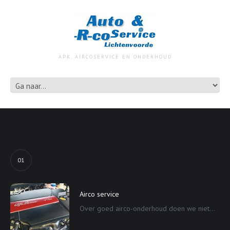
APK, AIRCOSERVICE EN ONDERHOUD
01
Airco service
Over goed airco-onderhoud doen we niet...