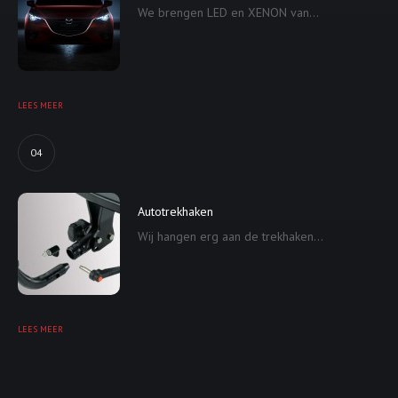
We brengen LED en XENON van...
LEES MEER
04
Autotrekhaken
Wij hangen erg aan de trekhaken...
LEES MEER