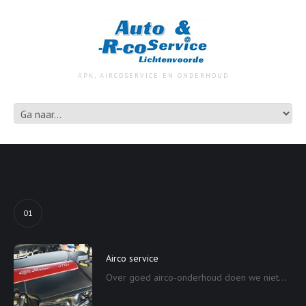
APK, AIRCOSERVICE EN ONDERHOUD
01
Airco service
Over goed airco-onderhoud doen we niet...