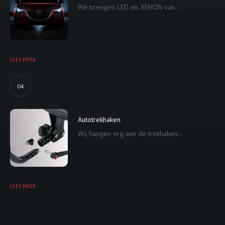
We brengen LED en XENON van...
LEES MEER
04
Autotrekhaken
Wij hangen erg aan de trekhaken...
LEES MEER