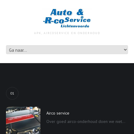
APK, AIRCOSERVICE EN ONDERHOUD
01
Airco service
Over goed airco-onderhoud doen we niet...