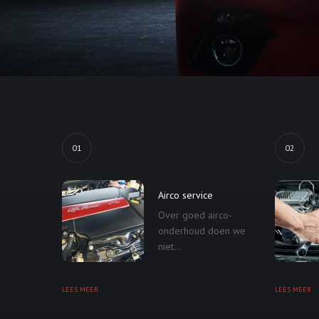
01
02
Airco service
Over goed airco-
onderhoud doen we
niet...
LEES MEER
LEES MEER