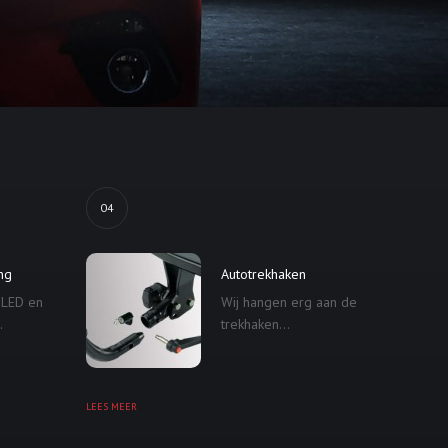
04
ing
Autotrekhaken
 LED en
Wij hangen erg aan de
.
trekhaken...
LEES MEER