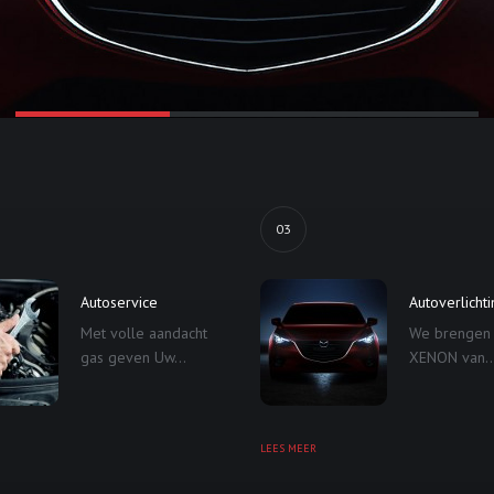
03
Autoservice
Autoverlicht
Met volle aandacht
We brengen
gas geven Uw...
XENON van..
LEES MEER