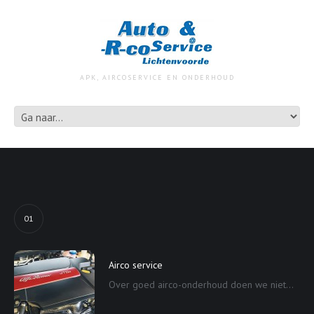
APK, AIRCOSERVICE EN ONDERHOUD
01
Airco service
Over goed airco-onderhoud doen we niet...