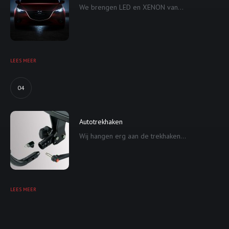
We brengen LED en XENON van...
LEES MEER
04
Autotrekhaken
Wij hangen erg aan de trekhaken...
LEES MEER