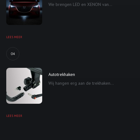
We brengen LED en XENON van...
LEES MEER
04
Autotrekhaken
Wij hangen erg aan de trekhaken...
LEES MEER