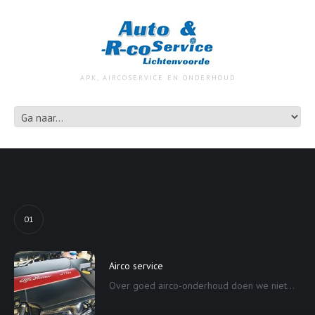
APK, AIRCOSERVICE EN ONDERHOUD
01
Airco service
Over goed airco-onderhoud doen we niet...