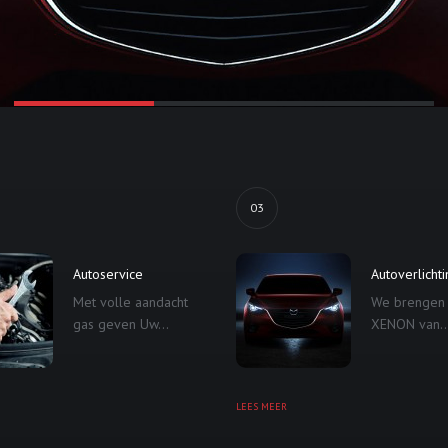
03
Autoservice
Autoverlicht
Met volle aandacht
We brengen
gas geven Uw...
XENON van..
LEES MEER