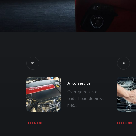
01
02
Airco service
Over goed airco-
onderhoud doen we
niet...
LEES MEER
LEES MEER