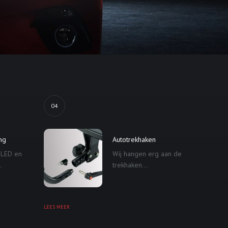
04
ing
Autotrekhaken
 LED en
Wij hangen erg aan de
.
trekhaken...
LEES MEER