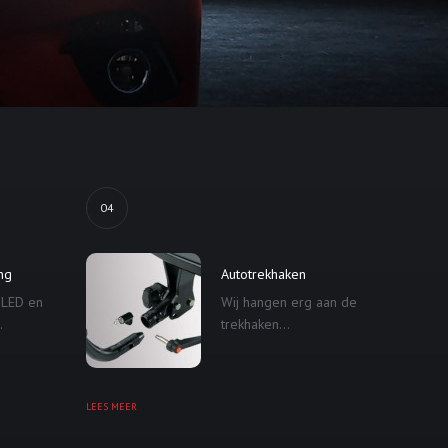
04
ing
Autotrekhaken
 LED en
Wij hangen erg aan de
.
trekhaken...
LEES MEER