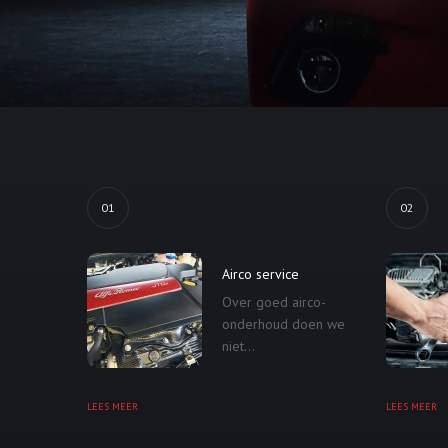
01
02
Airco service
Over goed airco-
onderhoud doen we
niet...
LEES MEER
LEES MEER