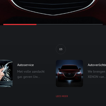
03
Autoservice
Autoverlicht
Met volle aandacht
We brengen
gas geven Uw...
XENON van..
LEES MEER