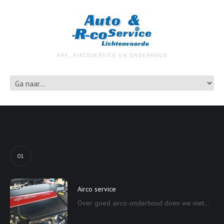
APK, AIRCOSERVICE EN ONDERHOUD
01
Airco service
Over goed airco-onderhoud doen we niet...