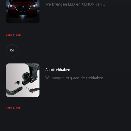
We brengen LED en XENON van...
LEES MEER
04
Autotrekhaken
Wij hangen erg aan de trekhaken...
LEES MEER