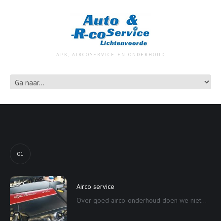
APK, AIRCOSERVICE EN ONDERHOUD
01
Airco service
Over goed airco-onderhoud doen we niet...