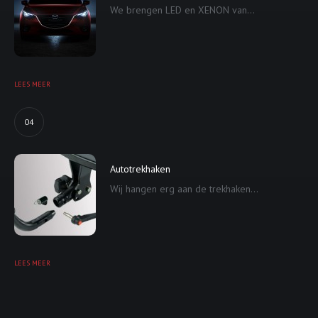
We brengen LED en XENON van...
LEES MEER
04
Autotrekhaken
Wij hangen erg aan de trekhaken...
LEES MEER