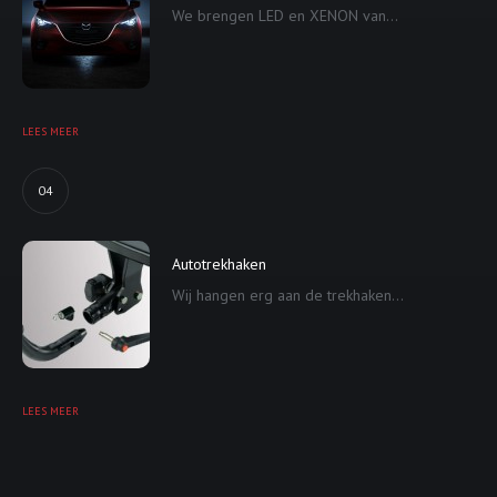
We brengen LED en XENON van...
LEES MEER
04
Autotrekhaken
Wij hangen erg aan de trekhaken...
LEES MEER