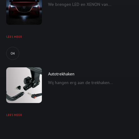
We brengen LED en XENON van...
LEES MEER
04
Autotrekhaken
Wij hangen erg aan de trekhaken...
LEES MEER