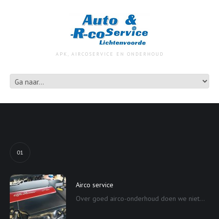
APK, AIRCOSERVICE EN ONDERHOUD
01
Airco service
Over goed airco-onderhoud doen we niet...