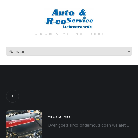
APK, AIRCOSERVICE EN ONDERHOUD
01
Airco service
Over goed airco-onderhoud doen we niet...