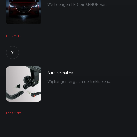
We brengen LED en XENON van...
LEES MEER
04
Autotrekhaken
Wij hangen erg aan de trekhaken...
LEES MEER