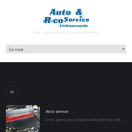
APK, AIRCOSERVICE EN ONDERHOUD
01
Airco service
Over goed airco-onderhoud doen we niet...