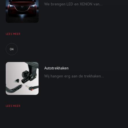
We brengen LED en XENON van...
LEES MEER
04
Autotrekhaken
Wij hangen erg aan de trekhaken...
LEES MEER