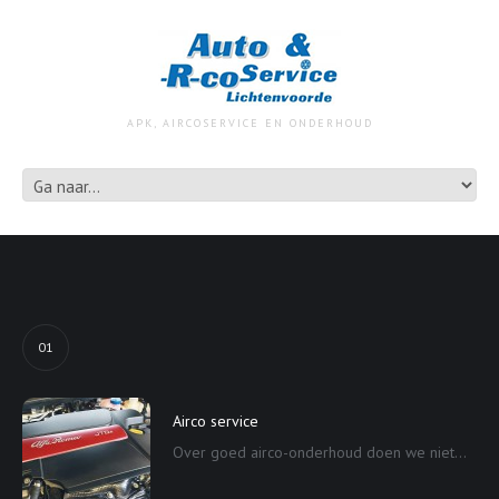
APK, AIRCOSERVICE EN ONDERHOUD
01
Airco service
Over goed airco-onderhoud doen we niet...