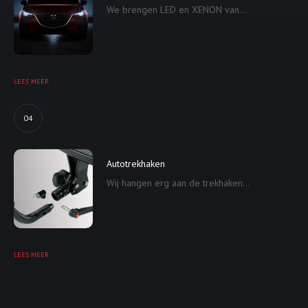
We brengen LED en XENON van...
LEES MEER
04
Autotrekhaken
Wij hangen erg aan de trekhaken...
LEES MEER