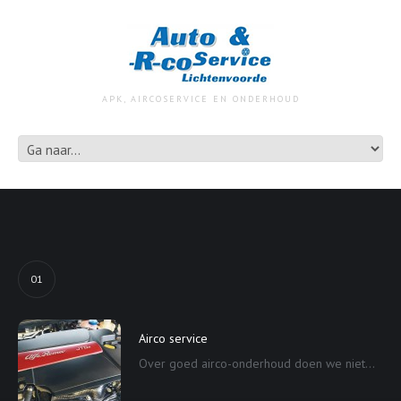
APK, AIRCOSERVICE EN ONDERHOUD
01
Airco service
Over goed airco-onderhoud doen we niet...