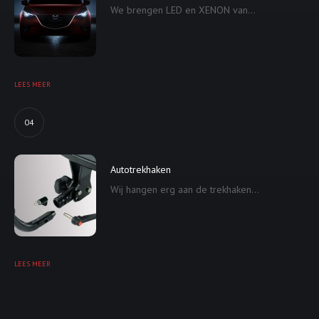
We brengen LED en XENON van...
LEES MEER
04
Autotrekhaken
Wij hangen erg aan de trekhaken...
LEES MEER