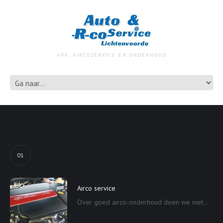
APK, AIRCOSERVICE EN ONDERHOUD
01
Airco service
Over goed airco-onderhoud doen we niet...