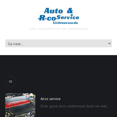
APK, AIRCOSERVICE EN ONDERHOUD
01
Airco service
Over goed airco-onderhoud doen we niet...