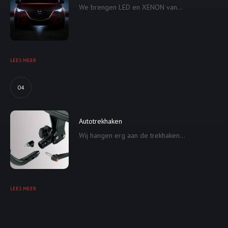
We brengen LED en XENON van...
LEES MEER
04
Autotrekhaken
Wij hangen erg aan de trekhaken...
LEES MEER