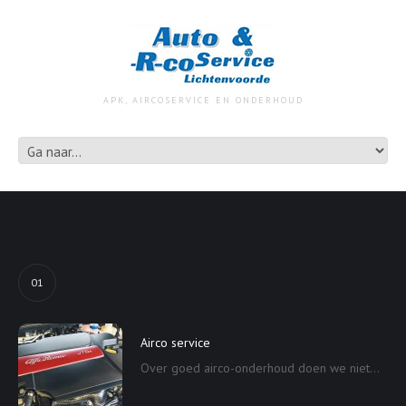
APK, AIRCOSERVICE EN ONDERHOUD
01
Airco service
Over goed airco-onderhoud doen we niet...