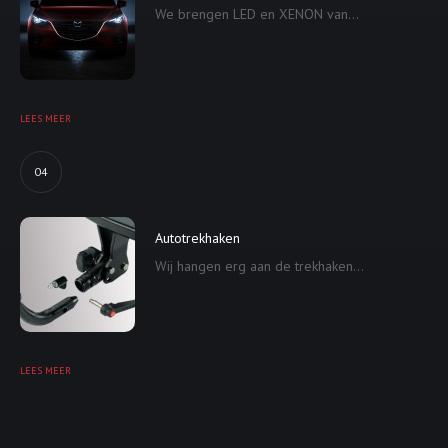
We brengen LED en XENON van...
LEES MEER
04
Autotrekhaken
Wij hangen erg aan de trekhaken...
LEES MEER