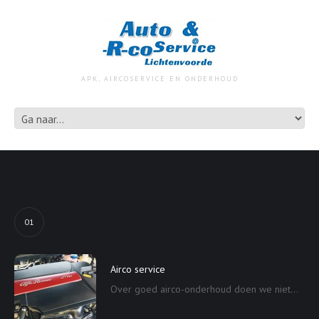
APK, AIRCOSERVICE EN ONDERHOUD
01
Airco service
Over goed airco-onderhoud doen we niet...