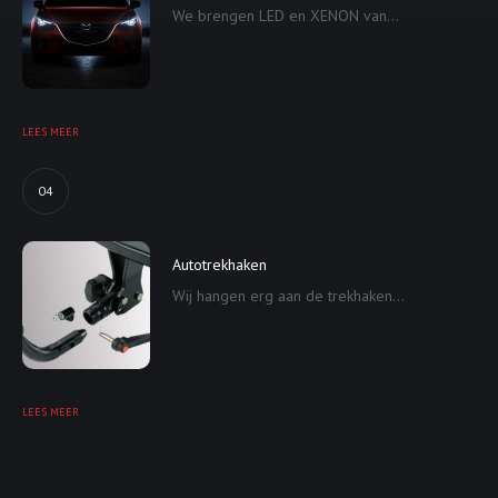
We brengen LED en XENON van...
LEES MEER
04
Autotrekhaken
Wij hangen erg aan de trekhaken...
LEES MEER